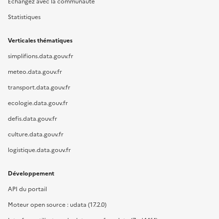
Échangez avec la communauté
Statistiques
Verticales thématiques
simplifions.data.gouv.fr
meteo.data.gouv.fr
transport.data.gouv.fr
ecologie.data.gouv.fr
defis.data.gouv.fr
culture.data.gouv.fr
logistique.data.gouv.fr
Développement
API du portail
Moteur open source : udata (17.2.0)