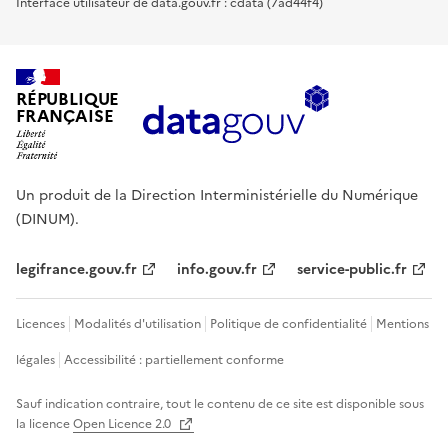
Interface utilisateur de data.gouv.fr : cdata (7ad44f4)
RÉPUBLIQUE
FRANÇAISE
Un produit de la Direction Interministérielle du Numérique
(DINUM).
legifrance.gouv.fr
info.gouv.fr
service-public.fr
Licences
Modalités d'utilisation
Politique de confidentialité
Mentions
légales
Accessibilité : partiellement conforme
Sauf indication contraire, tout le contenu de ce site est disponible sous
la licence
Open Licence 2.0