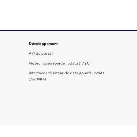
Développement
API du portail
Moteur open source : udata (17.2.0)
Interface utilisateur de data.gouv.fr : cdata
(7ad44f4)