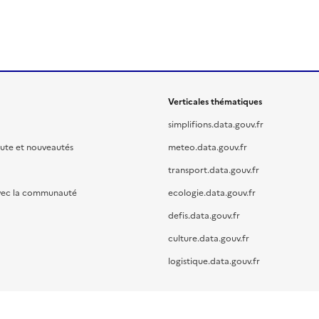
Verticales thématiques
simplifions.data.gouv.fr
oute et nouveautés
meteo.data.gouv.fr
transport.data.gouv.fr
vec la communauté
ecologie.data.gouv.fr
defis.data.gouv.fr
culture.data.gouv.fr
logistique.data.gouv.fr