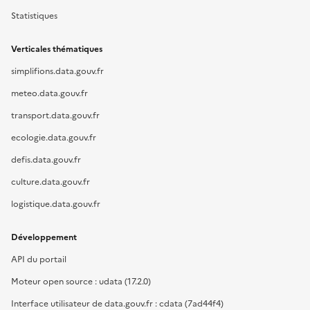
Statistiques
Verticales thématiques
simplifions.data.gouv.fr
meteo.data.gouv.fr
transport.data.gouv.fr
ecologie.data.gouv.fr
defis.data.gouv.fr
culture.data.gouv.fr
logistique.data.gouv.fr
Développement
API du portail
Moteur open source : udata (17.2.0)
Interface utilisateur de data.gouv.fr : cdata (7ad44f4)