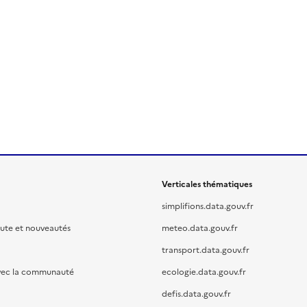
Verticales thématiques
simplifions.data.gouv.fr
oute et nouveautés
meteo.data.gouv.fr
transport.data.gouv.fr
vec la communauté
ecologie.data.gouv.fr
defis.data.gouv.fr