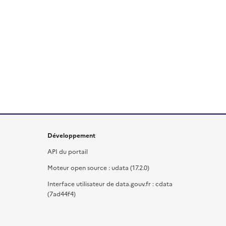
Développement
API du portail
Moteur open source : udata (17.2.0)
Interface utilisateur de data.gouv.fr : cdata
(7ad44f4)