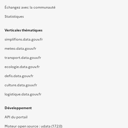
Échangez avec la communauté
Statistiques
Verticales thématiques
simplifions.data.gouv.fr
meteo.data.gouv.fr
transport.data.gouv.fr
ecologie.data.gouv.fr
defis.data.gouv.fr
culture.data.gouv.fr
logistique.data.gouv.fr
Développement
API du portail
Moteur open source : udata (17.2.0)