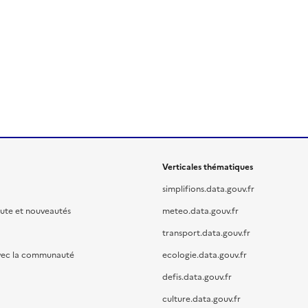
Verticales thématiques
simplifions.data.gouv.fr
oute et nouveautés
meteo.data.gouv.fr
transport.data.gouv.fr
vec la communauté
ecologie.data.gouv.fr
defis.data.gouv.fr
culture.data.gouv.fr