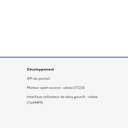
Développement
API du portail
Moteur open source : udata (17.2.0)
Interface utilisateur de data.gouv.fr : cdata
(7ad44f4)