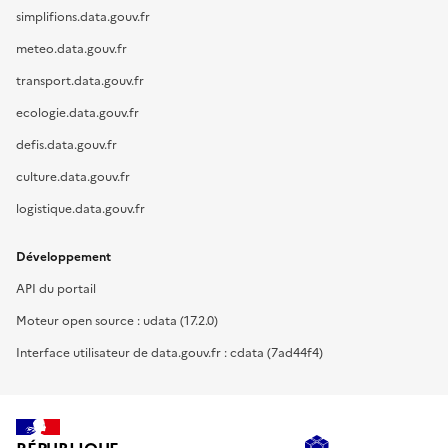
simplifions.data.gouv.fr
meteo.data.gouv.fr
transport.data.gouv.fr
ecologie.data.gouv.fr
defis.data.gouv.fr
culture.data.gouv.fr
logistique.data.gouv.fr
Développement
API du portail
Moteur open source : udata (17.2.0)
Interface utilisateur de data.gouv.fr : cdata (7ad44f4)