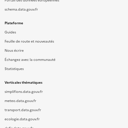
Portail des données européennes
schema.data.gouv.fr
Plateforme
Guides
Feuille de route et nouveautés
Nous écrire
Échangez avec la communauté
Statistiques
Verticales thématiques
simplifions.data.gouv.fr
meteo.data.gouv.fr
transport.data.gouv.fr
ecologie.data.gouv.fr