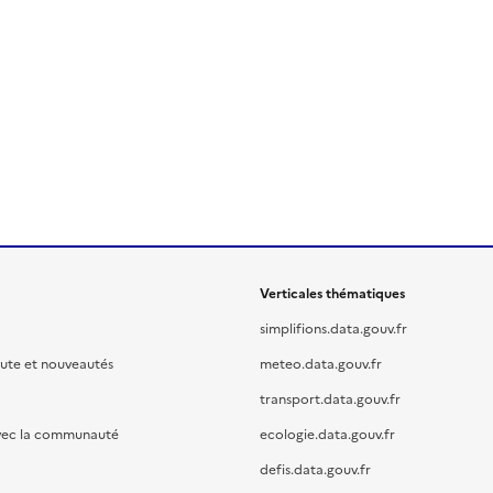
Verticales thématiques
simplifions.data.gouv.fr
oute et nouveautés
meteo.data.gouv.fr
transport.data.gouv.fr
vec la communauté
ecologie.data.gouv.fr
defis.data.gouv.fr