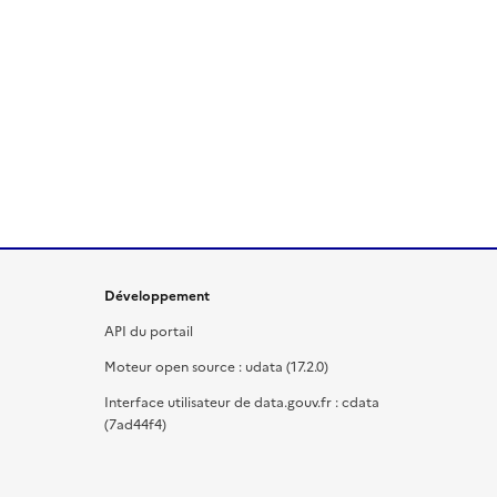
Développement
API du portail
Moteur open source : udata (17.2.0)
Interface utilisateur de data.gouv.fr : cdata
(7ad44f4)