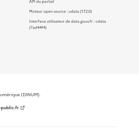
API du portail
Moteur open source : udata (17.2.0)
Interface utilisateur de data.gouv.fr : cdata
(7ad44f4)
 Numérique (DINUM).
-public.fr