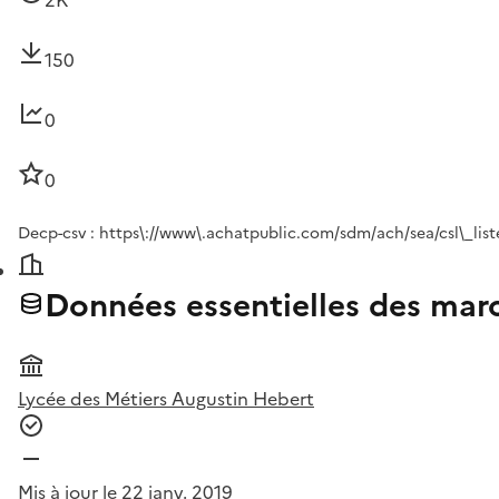
150
0
0
Decp-csv : https\://www\.achatpublic.com/sdm/ach/sea/csl\_list
Données essentielles des marc
Lycée des Métiers Augustin Hebert
Mis à jour le 22 janv. 2019