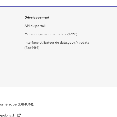
Développement
API du portail
Moteur open source : udata (17.2.0)
Interface utilisateur de data.gouv.fr : cdata
(7ad44f4)
 Numérique (DINUM).
-public.fr