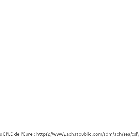
 EPLE de l'Eure : https\://www\.achatpublic.com/sdm/ach/sea/csl\_