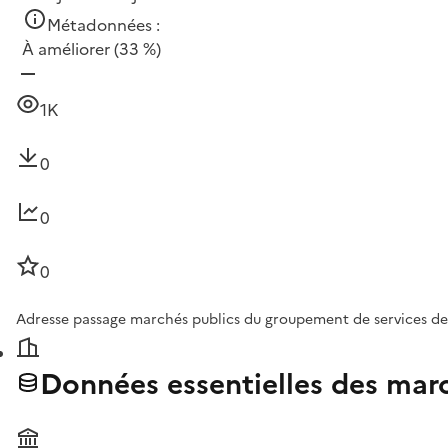
Métadonnées :
À améliorer
(33 %)
1K
0
0
0
Adresse passage marchés publics du groupement de services des
Données essentielles des marc