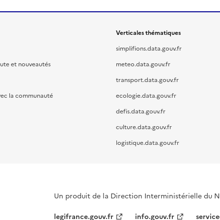
Verticales thématiques
simplifions.data.gouv.fr
oute et nouveautés
meteo.data.gouv.fr
transport.data.gouv.fr
vec la communauté
ecologie.data.gouv.fr
defis.data.gouv.fr
culture.data.gouv.fr
logistique.data.gouv.fr
Un produit de la Direction Interministérielle du
legifrance.gouv.fr
info.gouv.fr
service