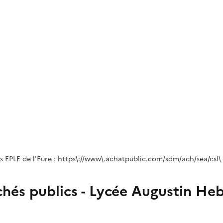
 EPLE de l'Eure : https\://www\.achatpublic.com/sdm/ach/sea/csl\_
hés publics - Lycée Augustin He