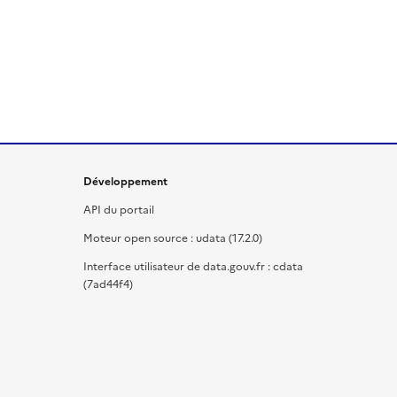
Développement
API du portail
Moteur open source : udata (17.2.0)
Interface utilisateur de data.gouv.fr : cdata
(7ad44f4)