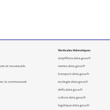
Verticales thématiques
simplifions.data.gouv.fr
oute et nouveautés
meteo.data.gouv.fr
transport.data.gouv.fr
vec la communauté
ecologie.data.gouv.fr
defis.data.gouv.fr
culture.data.gouv.fr
logistique.data.gouv.fr