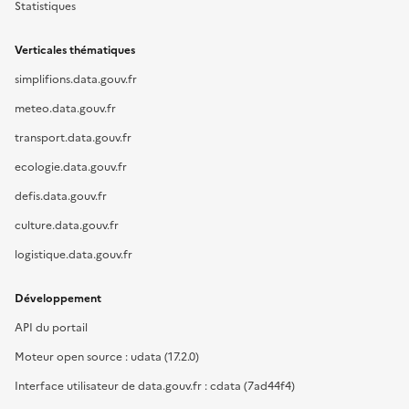
Statistiques
Verticales thématiques
simplifions.data.gouv.fr
meteo.data.gouv.fr
transport.data.gouv.fr
ecologie.data.gouv.fr
defis.data.gouv.fr
culture.data.gouv.fr
logistique.data.gouv.fr
Développement
API du portail
Moteur open source : udata (17.2.0)
Interface utilisateur de data.gouv.fr : cdata (7ad44f4)