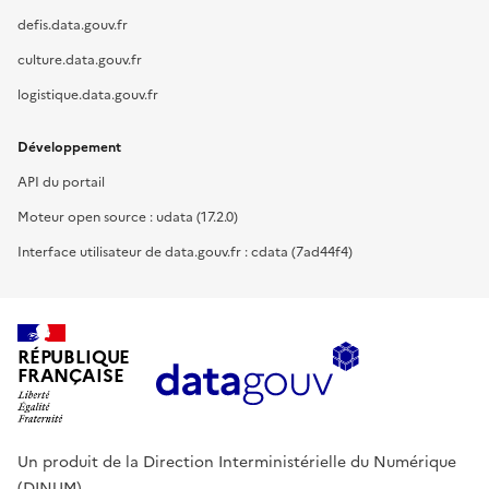
defis.data.gouv.fr
culture.data.gouv.fr
logistique.data.gouv.fr
Développement
API du portail
Moteur open source : udata (17.2.0)
Interface utilisateur de data.gouv.fr : cdata (7ad44f4)
RÉPUBLIQUE
FRANÇAISE
Un produit de la Direction Interministérielle du Numérique
(DINUM).