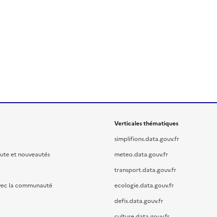
Verticales thématiques
simplifions.data.gouv.fr
oute et nouveautés
meteo.data.gouv.fr
transport.data.gouv.fr
vec la communauté
ecologie.data.gouv.fr
defis.data.gouv.fr
culture.data.gouv.fr