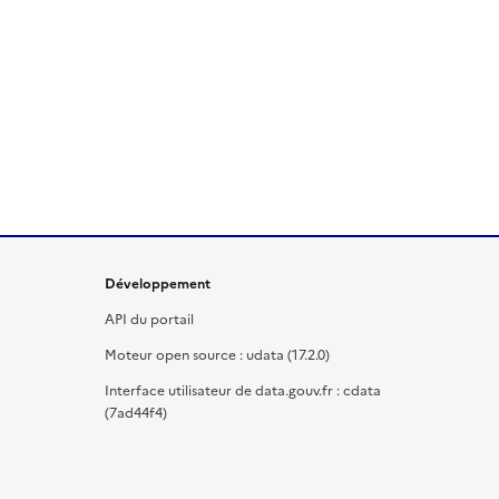
Développement
API du portail
Moteur open source : udata (17.2.0)
Interface utilisateur de data.gouv.fr : cdata
(7ad44f4)