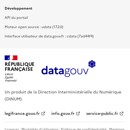
Développement
API du portail
Moteur open source : udata (17.2.0)
Interface utilisateur de data.gouv.fr : cdata (7ad44f4)
RÉPUBLIQUE
FRANÇAISE
Un produit de la Direction Interministérielle du Numérique
(DINUM).
legifrance.gouv.fr
info.gouv.fr
service-public.fr
Licences
Modalités d'utilisation
Politique de confidentialité
Mentions