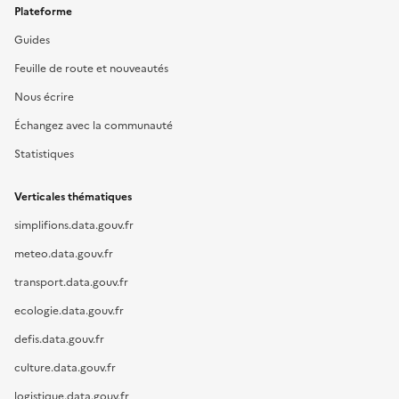
Plateforme
Guides
Feuille de route et nouveautés
Nous écrire
Échangez avec la communauté
Statistiques
Verticales thématiques
simplifions.data.gouv.fr
meteo.data.gouv.fr
transport.data.gouv.fr
ecologie.data.gouv.fr
defis.data.gouv.fr
culture.data.gouv.fr
logistique.data.gouv.fr