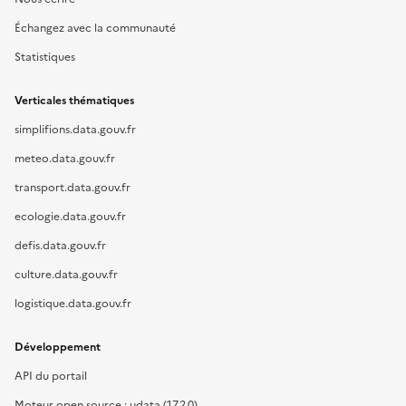
Échangez avec la communauté
Statistiques
Verticales thématiques
simplifions.data.gouv.fr
meteo.data.gouv.fr
transport.data.gouv.fr
ecologie.data.gouv.fr
defis.data.gouv.fr
culture.data.gouv.fr
logistique.data.gouv.fr
Développement
API du portail
Moteur open source : udata (17.2.0)