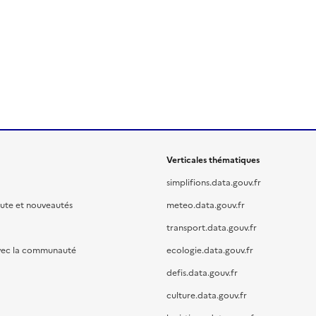
Verticales thématiques
simplifions.data.gouv.fr
oute et nouveautés
meteo.data.gouv.fr
transport.data.gouv.fr
vec la communauté
ecologie.data.gouv.fr
defis.data.gouv.fr
culture.data.gouv.fr