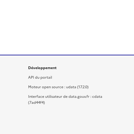
Développement
API du portail
Moteur open source : udata (17.2.0)
Interface utilisateur de data.gouv.fr : cdata
(7ad44f4)