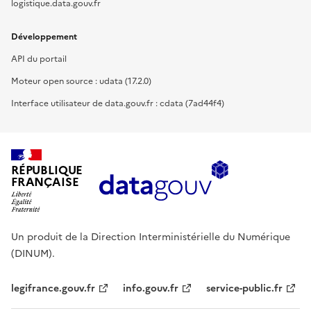
logistique.data.gouv.fr
Développement
API du portail
Moteur open source : udata (17.2.0)
Interface utilisateur de data.gouv.fr : cdata (7ad44f4)
RÉPUBLIQUE
FRANÇAISE
Un produit de la Direction Interministérielle du Numérique
(DINUM).
legifrance.gouv.fr
info.gouv.fr
service-public.fr