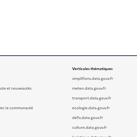
Verticales thématiques
simplifions.data.gouv.fr
oute et nouveautés
meteo.data.gouv.fr
transport.data.gouv.fr
vec la communauté
ecologie.data.gouv.fr
defis.data.gouv.fr
culture.data.gouv.fr