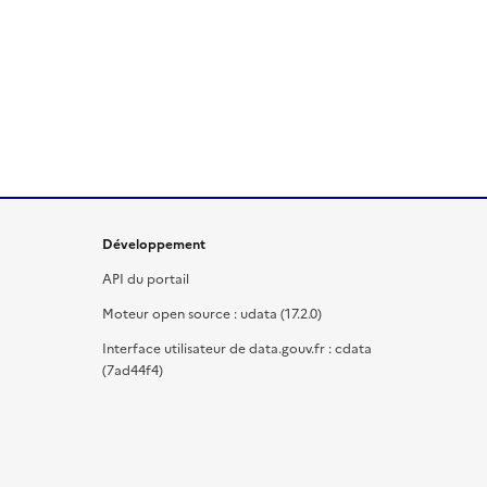
Développement
API du portail
Moteur open source : udata (17.2.0)
Interface utilisateur de data.gouv.fr : cdata
(7ad44f4)