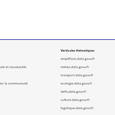
Verticales thématiques
simplifions.data.gouv.fr
oute et nouveautés
meteo.data.gouv.fr
transport.data.gouv.fr
vec la communauté
ecologie.data.gouv.fr
defis.data.gouv.fr
culture.data.gouv.fr
logistique.data.gouv.fr