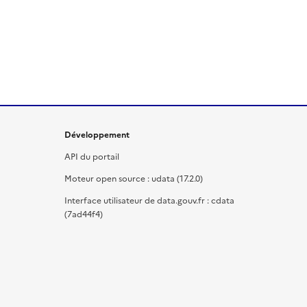
Développement
API du portail
Moteur open source : udata (17.2.0)
Interface utilisateur de data.gouv.fr : cdata
(7ad44f4)