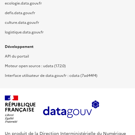
ecologie.data.gouv.fr
defis.data.gouv.fr
culture.data.gouv.fr
logistique.data.gouv.fr
Développement
API du portail
Moteur open source : udata (17.2.0)
Interface utilisateur de data.gouv.fr : cdata (7ad44f4)
RÉPUBLIQUE
FRANÇAISE
Un produit de la Direction Interministérielle du Numérique