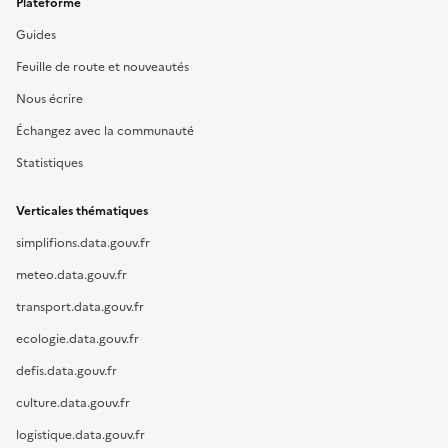
Plateforme
Guides
Feuille de route et nouveautés
Nous écrire
Échangez avec la communauté
Statistiques
Verticales thématiques
simplifions.data.gouv.fr
meteo.data.gouv.fr
transport.data.gouv.fr
ecologie.data.gouv.fr
defis.data.gouv.fr
culture.data.gouv.fr
logistique.data.gouv.fr