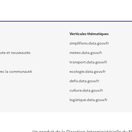
Verticales thématiques
simplifions.data.gouv.fr
oute et nouveautés
meteo.data.gouv.fr
transport.data.gouv.fr
vec la communauté
ecologie.data.gouv.fr
defis.data.gouv.fr
culture.data.gouv.fr
logistique.data.gouv.fr
Un produit de la Direction Interministérielle du