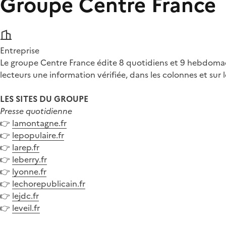
Groupe Centre France
Entreprise
Le groupe Centre France édite 8 quotidiens et 9 hebdomada
lecteurs une information vérifiée, dans les colonnes et sur l
LES SITES DU GROUPE
Presse quotidienne
👉
lamontagne.fr
👉
lepopulaire.fr
👉
larep.fr
👉
leberry.fr
👉
lyonne.fr
👉
lechorepublicain.fr
👉
lejdc.fr
👉
leveil.fr