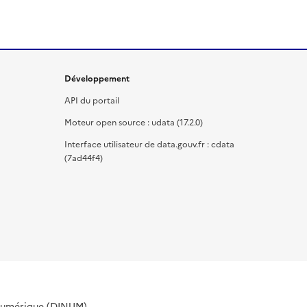
Développement
API du portail
Moteur open source : udata (17.2.0)
Interface utilisateur de data.gouv.fr : cdata
(7ad44f4)
 Numérique (DINUM).