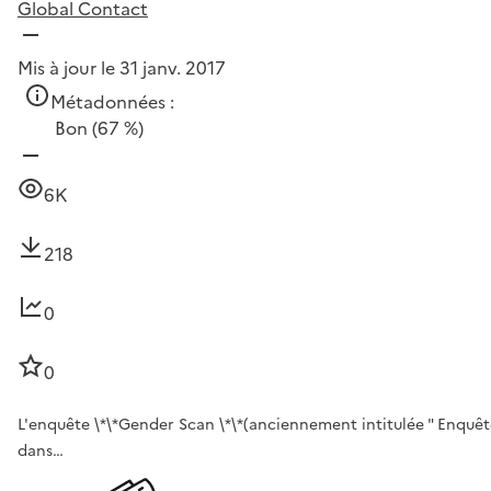
Global Contact
Mis à jour le 31 janv. 2017
Métadonnées :
Bon
(67 %)
6K
218
0
0
L'enquête \*\*Gender Scan \*\*(anciennement intitulée " Enquête
dans…