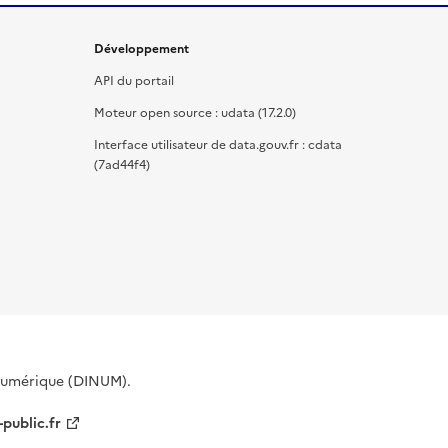
Développement
API du portail
Moteur open source : udata (17.2.0)
Interface utilisateur de data.gouv.fr : cdata
(7ad44f4)
 Numérique (DINUM).
-public.fr