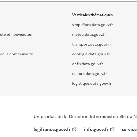
Verticales thématiques
simplifions.data.gouv.fr
oute et nouveautés
meteo.data.gouv.fr
transport.data.gouv.fr
vec la communauté
ecologie.data.gouv.fr
defis.data.gouv.fr
culture.data.gouv.fr
logistique.data.gouv.fr
Un produit de la Direction Interministérielle du
legifrance.gouv.fr
info.gouv.fr
service