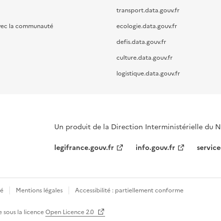
transport.data.gouv.fr
vec la communauté
ecologie.data.gouv.fr
defis.data.gouv.fr
culture.data.gouv.fr
logistique.data.gouv.fr
Un produit de la Direction Interministérielle du
legifrance.gouv.fr
info.gouv.fr
service
té
Mentions légales
Accessibilité : partiellement conforme
e sous la licence
Open Licence 2.0