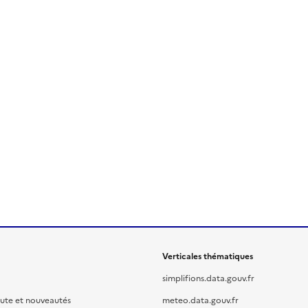
Verticales thématiques
simplifions.data.gouv.fr
oute et nouveautés
meteo.data.gouv.fr