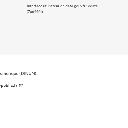
Interface utilisateur de data.gouv.fr : cdata
(7ad44f4)
 Numérique (DINUM).
-public.fr