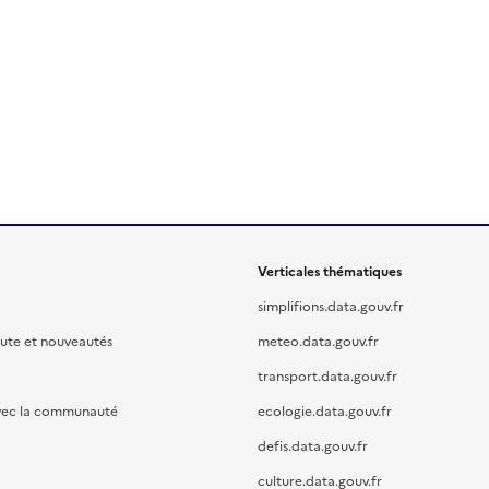
Verticales thématiques
simplifions.data.gouv.fr
oute et nouveautés
meteo.data.gouv.fr
transport.data.gouv.fr
vec la communauté
ecologie.data.gouv.fr
defis.data.gouv.fr
culture.data.gouv.fr