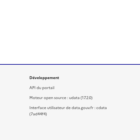
Développement
API du portail
Moteur open source : udata (17.2.0)
Interface utilisateur de data.gouv.fr : cdata
(7ad44f4)