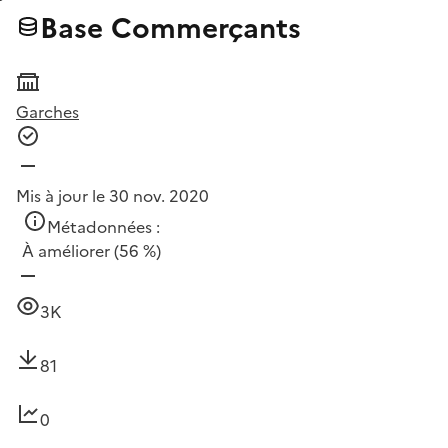
Base Commerçants
Garches
Mis à jour le 30 nov. 2020
Métadonnées :
À améliorer
(56 %)
3K
81
0