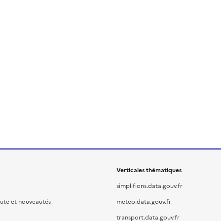
Verticales thématiques
simplifions.data.gouv.fr
oute et nouveautés
meteo.data.gouv.fr
transport.data.gouv.fr