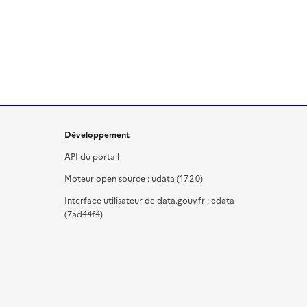
Développement
API du portail
Moteur open source : udata (17.2.0)
Interface utilisateur de data.gouv.fr : cdata
(7ad44f4)