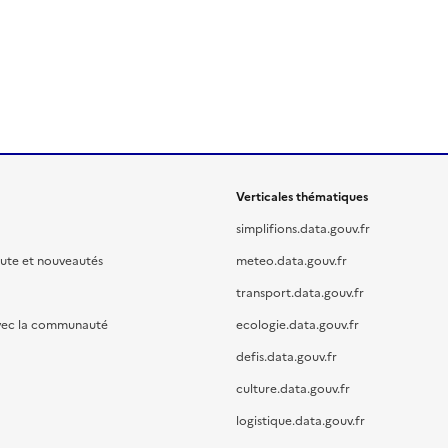
Verticales thématiques
simplifions.data.gouv.fr
oute et nouveautés
meteo.data.gouv.fr
transport.data.gouv.fr
vec la communauté
ecologie.data.gouv.fr
defis.data.gouv.fr
culture.data.gouv.fr
logistique.data.gouv.fr