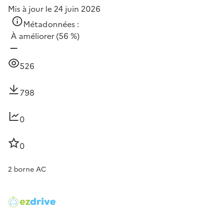
Mis à jour le 24 juin 2026
Métadonnées :
À améliorer
(56 %)
526
798
0
0
2 borne AC