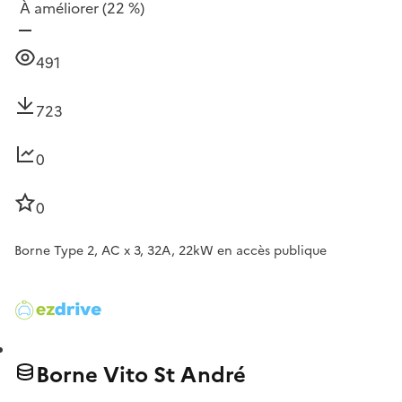
À améliorer
(22 %)
491
723
0
0
Borne Type 2, AC x 3, 32A, 22kW en accès publique
Borne Vito St André