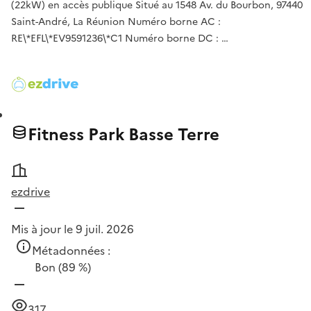
(22kW) en accès publique Situé au 1548 Av. du Bourbon, 97440
Saint-André, La Réunion Numéro borne AC :
RE\*EFL\*EV9591236\*C1 Numéro borne DC : …
Fitness Park Basse Terre
ezdrive
Mis à jour le 9 juil. 2026
Métadonnées :
Bon
(89 %)
317