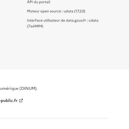
API du portail
Moteur open source : udata (17.2.0)
Interface utilisateur de data.gouv.fr : cdata
(7ad44f4)
 Numérique (DINUM).
-public.fr