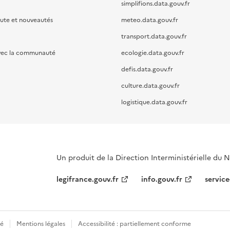
simplifions.data.gouv.fr
oute et nouveautés
meteo.data.gouv.fr
transport.data.gouv.fr
vec la communauté
ecologie.data.gouv.fr
defis.data.gouv.fr
culture.data.gouv.fr
logistique.data.gouv.fr
Un produit de la Direction Interministérielle du
legifrance.gouv.fr
info.gouv.fr
service
té
Mentions légales
Accessibilité : partiellement conforme