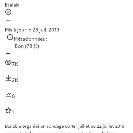
Etalab
Mis à jour le 23 juil. 2019
Métadonnées :
Bon
(78 %)
7K
2K
0
1
Etalab a organisé un sondage du 1er juillet au 22 juillet 2019