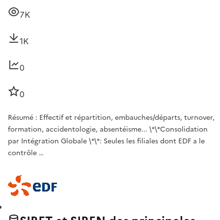
7K
1K
0
0
Résumé : Effectif et répartition, embauches/départs, turnover,
formation, accidentologie, absentéisme... \*\*Consolidation
par Intégration Globale \*\*: Seules les filiales dont EDF a le
contrôle …