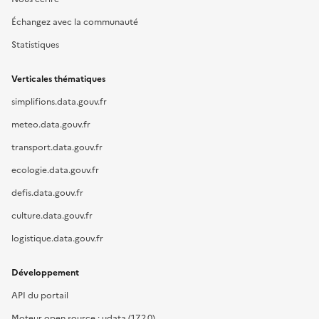
Échangez avec la communauté
Statistiques
Verticales thématiques
simplifions.data.gouv.fr
meteo.data.gouv.fr
transport.data.gouv.fr
ecologie.data.gouv.fr
defis.data.gouv.fr
culture.data.gouv.fr
logistique.data.gouv.fr
Développement
API du portail
Moteur open source : udata (17.2.0)