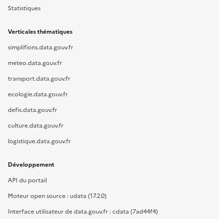
Statistiques
Verticales thématiques
simplifions.data.gouv.fr
meteo.data.gouv.fr
transport.data.gouv.fr
ecologie.data.gouv.fr
defis.data.gouv.fr
culture.data.gouv.fr
logistique.data.gouv.fr
Développement
API du portail
Moteur open source : udata (17.2.0)
Interface utilisateur de data.gouv.fr : cdata (7ad44f4)