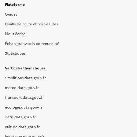
Plateforme
Guides
Feuille de route et nouveautés
Nous écrire
Échangez avec la communauté
Statistiques
Verticales thématiques
simplifions.data.gouv.fr
meteo.data.gouv.fr
transport.data.gouv.fr
ecologie.data.gouv.fr
defis.data.gouv.fr
culture.data.gouv.fr
logistique.data.gouv.fr