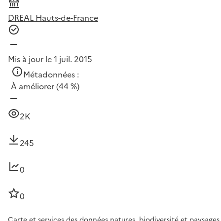
DREAL Hauts-de-France
Mis à jour le 1 juil. 2015
Métadonnées :
À améliorer
(44 %)
2K
245
0
0
Carte et services des données natures, biodiversité et paysages