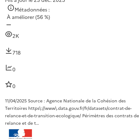
Mis à jour le 23 déc. 2025
Métadonnées :
À améliorer
(56 %)
2K
718
0
0
11/04/2025 Source : Agence Nationale de la Cohésion des
Territoires https\://www\.data.gouv.fr/fr/datasets/contrat-de-
relance-et-de-transition-ecologique/ Périmètres des contrats de
relance et de t…