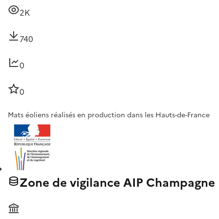
2K
740
0
0
Mats éoliens réalisés en production dans les Hauts-de-France
Zone de vigilance AIP Champagne