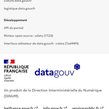
culture.data.gouv.fr
logistique.data.gouv.fr
Développement
API du portail
Moteur open source : udata (17.2.0)
Interface utilisateur de data.gouv.fr : cdata (7ad44f4)
RÉPUBLIQUE
FRANÇAISE
Un produit de la Direction Interministérielle du Numérique
(DINUM).
legifrance.gouv.fr
info.gouv.fr
service-public.fr