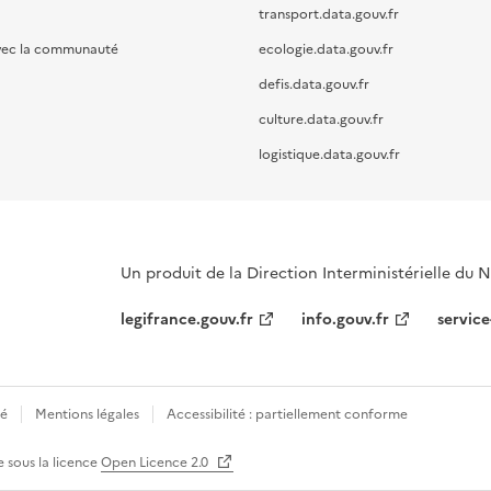
transport.data.gouv.fr
vec la communauté
ecologie.data.gouv.fr
defis.data.gouv.fr
culture.data.gouv.fr
logistique.data.gouv.fr
Un produit de la Direction Interministérielle du
legifrance.gouv.fr
info.gouv.fr
service
té
Mentions légales
Accessibilité : partiellement conforme
e sous la licence
Open Licence 2.0