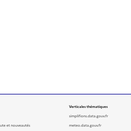
Verticales thématiques
simplifions.data.gouv.fr
oute et nouveautés
meteo.data.gouv.fr