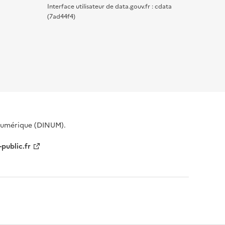
Interface utilisateur de data.gouv.fr : cdata
(7ad44f4)
 Numérique (DINUM).
-public.fr