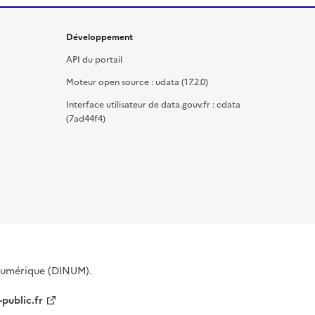
Développement
API du portail
Moteur open source : udata (17.2.0)
Interface utilisateur de data.gouv.fr : cdata
(7ad44f4)
 Numérique (DINUM).
-public.fr