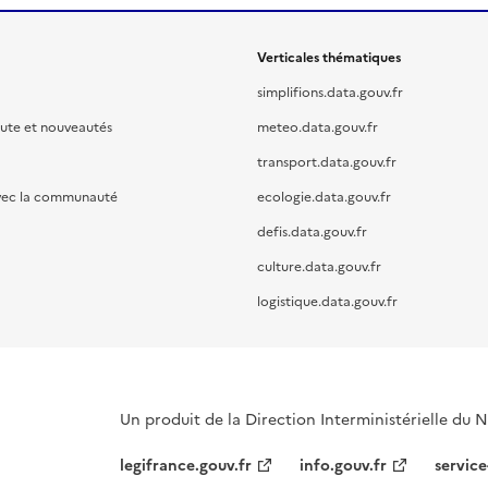
Verticales thématiques
simplifions.data.gouv.fr
oute et nouveautés
meteo.data.gouv.fr
transport.data.gouv.fr
vec la communauté
ecologie.data.gouv.fr
defis.data.gouv.fr
culture.data.gouv.fr
logistique.data.gouv.fr
Un produit de la Direction Interministérielle du
legifrance.gouv.fr
info.gouv.fr
service