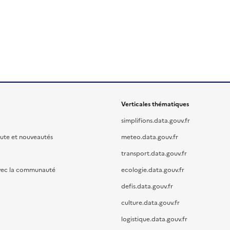
Verticales thématiques
simplifions.data.gouv.fr
oute et nouveautés
meteo.data.gouv.fr
transport.data.gouv.fr
vec la communauté
ecologie.data.gouv.fr
defis.data.gouv.fr
culture.data.gouv.fr
logistique.data.gouv.fr