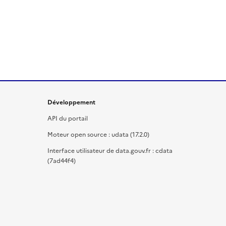
Développement
API du portail
Moteur open source : udata (17.2.0)
Interface utilisateur de data.gouv.fr : cdata
(7ad44f4)