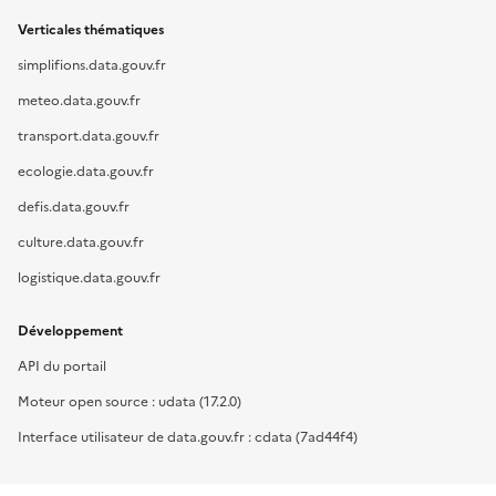
Verticales thématiques
simplifions.data.gouv.fr
meteo.data.gouv.fr
transport.data.gouv.fr
ecologie.data.gouv.fr
defis.data.gouv.fr
culture.data.gouv.fr
logistique.data.gouv.fr
Développement
API du portail
Moteur open source : udata (17.2.0)
Interface utilisateur de data.gouv.fr : cdata (7ad44f4)