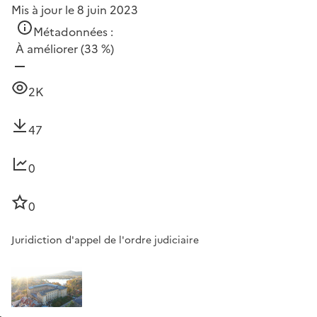
Mis à jour le 8 juin 2023
Métadonnées :
À améliorer
(33 %)
2K
47
0
0
Juridiction d'appel de l'ordre judiciaire