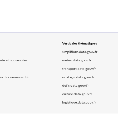
Verticales thématiques
simplifions.data.gouv.fr
oute et nouveautés
meteo.data.gouv.fr
transport.data.gouv.fr
vec la communauté
ecologie.data.gouv.fr
defis.data.gouv.fr
culture.data.gouv.fr
logistique.data.gouv.fr