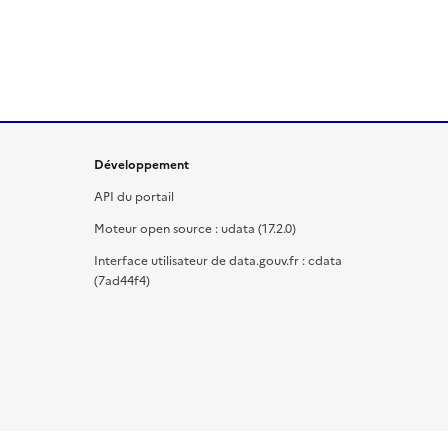
Développement
API du portail
Moteur open source : udata (17.2.0)
Interface utilisateur de data.gouv.fr : cdata
(7ad44f4)