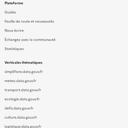
Plateforme
Guides
Feuille de route et nouveautés
Nous écrire
Échangez avec la communauté
Statistiques
Verticales thématiques
simplifions.data.gouv.fr
meteo.data.gouv.fr
transport.data.gouv.fr
ecologie.data.gouv.fr
defis.data.gouv.fr
culture.data.gouv.fr
logistique.data.gouv.fr