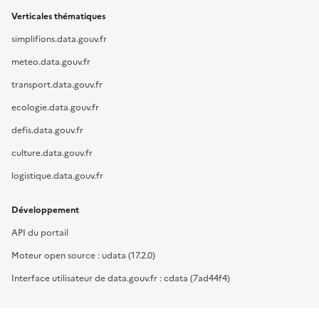
Verticales thématiques
simplifions.data.gouv.fr
meteo.data.gouv.fr
transport.data.gouv.fr
ecologie.data.gouv.fr
defis.data.gouv.fr
culture.data.gouv.fr
logistique.data.gouv.fr
Développement
API du portail
Moteur open source : udata (17.2.0)
Interface utilisateur de data.gouv.fr : cdata (7ad44f4)