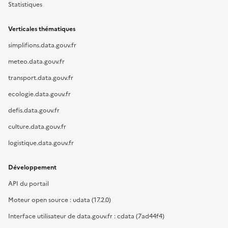
Statistiques
Verticales thématiques
simplifions.data.gouv.fr
meteo.data.gouv.fr
transport.data.gouv.fr
ecologie.data.gouv.fr
defis.data.gouv.fr
culture.data.gouv.fr
logistique.data.gouv.fr
Développement
API du portail
Moteur open source : udata (17.2.0)
Interface utilisateur de data.gouv.fr : cdata (7ad44f4)