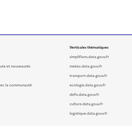
Verticales thématiques
simplifions.data.gouv.fr
oute et nouveautés
meteo.data.gouv.fr
transport.data.gouv.fr
vec la communauté
ecologie.data.gouv.fr
defis.data.gouv.fr
culture.data.gouv.fr
logistique.data.gouv.fr