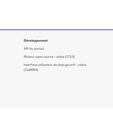
Développement
API du portail
Moteur open source : udata (17.2.0)
Interface utilisateur de data.gouv.fr : cdata
(7ad44f4)