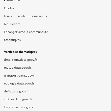
Plateforme
Guides
Feuille de route et nouveautés
Nous écrire
Échangez avec la communauté
Statistiques
Verticales thématiques
simplifions.data.gouv.fr
meteo.data.gouv.fr
transport.data.gouv.fr
ecologie.data.gouv.fr
defis.data.gouv.fr
culture.data.gouv.fr
logistique.data.gouv.fr