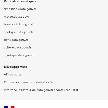
Verticales thématiques
simplifions.data.gouv.fr
meteo.data.gouv.fr
transport.data.gouv.fr
ecologie.data.gouv.fr
defis.data.gouv.fr
culture.data.gouv.fr
logistique.data.gouv.fr
Développement
API du portail
Moteur open source : udata (17.2.0)
Interface utilisateur de data.gouv.fr : cdata (7ad44f4)